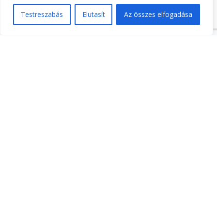
Testreszabás
Elutasít
Az összes elfogadása
LEGFRISEBB HÍREK
Tudományos kutatásban való részvétel
Megújult a honlapom
HÍRLEVÉL
Feliratkozás