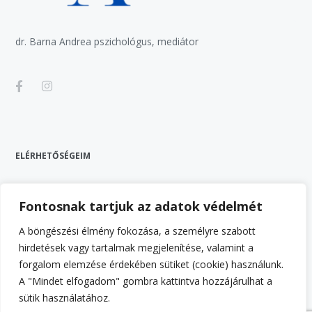
dr. Barna Andrea pszichológus, mediátor
ELÉRHETŐSÉGEIM
Budapest XV. kerület
Fontosnak tartjuk az adatok védelmét
barna.andrea.pszi@gmail.com
A böngészési élmény fokozása, a személyre szabott
+36-70-9423236
hirdetések vagy tartalmak megjelenítése, valamint a
https://www.facebook.com/barna.andrea.pszi/
forgalom elemzése érdekében sütiket (cookie) használunk.
A "Mindet elfogadom" gombra kattintva hozzájárulhat a
https://www.instagram.com/barna.andrea.pszi
sütik használatához.