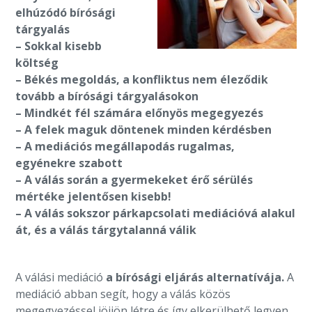
elhúzódó bírósági
tárgyalás
– Sokkal kisebb
költség
– Békés megoldás, a konfliktus nem éleződik
tovább a bírósági
tárgyalásokon
– Mindkét fél számára előnyös megegyezés
– A felek maguk döntenek minden kérdésben
– A mediációs megállapodás rugalmas,
egyénekre szabott
– A válás során a gyermekeket érő sérülés
mértéke jelentősen kisebb!
– A válás sokszor párkapcsolati mediációvá alakul
át, és a válás tárgytalanná válik
A válási mediáció
a bírósági eljárás alternatívája.
A
mediáció abban segít, hogy a válás közös
megegyezéssel jöjjön létre és így elkerülhető legyen