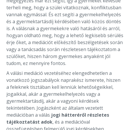
megegyezés már ezt segíti, így a gyermeket kevésbé
terheli meg, hogy a szülei vitatkoznak, konfliktusban
vannak egymással. És ezt segíti a gyermekelhelyezés
és a gyermektartásdíj kérdésében való közös döntés
is. A válásnak a gyermekekre való hatásáról és arról,
hogyan oldható meg, hogy a lehető legkisebb sérülés
érje őket, a mediációt előkészítő beszélgetések során
vagy a tanácsadás során részletesen tájékoztatom a
szülőket, hiszen három gyermekes anyaként jól
tudom, ez mennyire fontos.
A válási mediáció vezetéséhez elengedhetetlen a
vonatkozó jogszabályok naprakész ismerete, hiszen
a feleknek tisztában kell lenniük lehetőségeikkel,
jogaikkal, akár a gyermekelhelyezés vagy a
gyermektartásdíj, akár a vagyoni kérdések
tekintetében. Jogászként az általam vezetett
mediációban a válás
jogi hátteréről részletes
tájékoztatást adok
, és a mediációval
összefüggésben felmerülő jogi kérdésekben