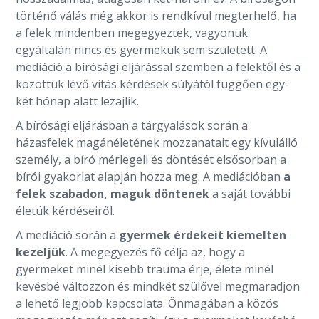
történő válás még akkor is rendkívül megterhelő, ha
a felek mindenben megegyeztek, vagyonuk
egyáltalán nincs és gyermekük sem született. A
mediáció a bírósági eljárással szemben a felektől és a
közöttük lévő vitás kérdések súlyától függően egy-
két hónap alatt lezajlik.
A bírósági eljárásban a tárgyalások során a
házasfelek magánéletének mozzanatait egy kívülálló
személy, a bíró mérlegeli és döntését elsősorban a
bírói gyakorlat alapján hozza meg. A mediációban
a
felek szabadon, maguk döntenek
a saját további
életük kérdéseiről.
A mediáció során a
gyermek érdekeit kiemelten
kezeljük
. A megegyezés fő célja az, hogy a
gyermeket minél kisebb trauma érje, élete minél
kevésbé változzon és mindkét szülővel megmaradjon
a lehető legjobb kapcsolata. Önmagában a közös