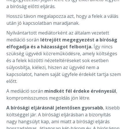
a bíróság előtti eljárás.
Hosszú távon megalapozza azt, hogy a felek a válás
után jó kapcsolatban maradjanak.
Nyilvántartott mediátorként az általam vezetett
mediáció során
létrejött megegyezést a bíróság
elfogadja és a házasságot felbontja.
Így nincs
szükség ügyvédi közreműködésre, amely költséges
és a felek közötti nézeteltéréseket sok esetben
súlyosbítja, kiélezi, hiszen az ügyvéd nem a
kapcsolatot, hanem saját ügyfele érdekét tartja szem
előtt.
A mediáció során
mindkét fél érdeke érvényesül
,
kompromisszumos megoldás jön létre.
A bírósági eljárásnál jelentősen gyorsabb
, kisebb
költséggel jár. A bírósági eljárásban a bizonyítás
nagy hangsúlyt kap, ami miatt a bírósági eljárás
hosszadalmas, átlagosan két-három év. A bíróságon