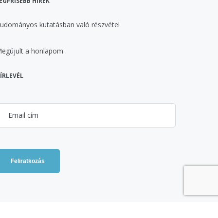
EGFRISEBB HÍREK
udományos kutatásban való részvétel
egújult a honlapom
ÍRLEVÉL
Feliratkozás