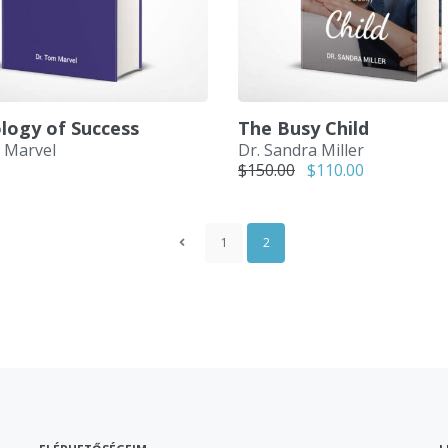
logy of Success
The Busy Child
 Marvel
Dr. Sandra Miller
Original price was: 
Current pric
$
150.00
$
110.00
1
2