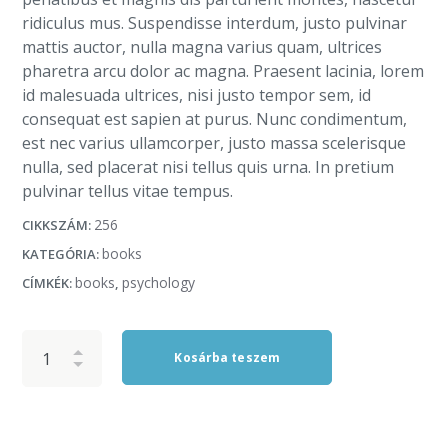
ridiculus mus. Suspendisse interdum, justo pulvinar
mattis auctor, nulla magna varius quam, ultrices
pharetra arcu dolor ac magna. Praesent lacinia, lorem
id malesuada ultrices, nisi justo tempor sem, id
consequat est sapien at purus. Nunc condimentum,
est nec varius ullamcorper, justo massa scelerisque
nulla, sed placerat nisi tellus quis urna. In pretium
pulvinar tellus vitae tempus.
256
CIKKSZÁM:
books
KATEGÓRIA:
books
psychology
CÍMKÉK:
,
Kosárba teszem