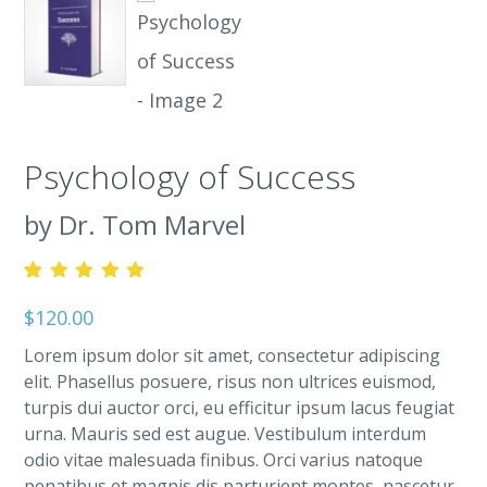
Psychology of Success
by Dr. Tom Marvel
5.00
5
1
out
of
$
120.00
based
on
Lorem ipsum dolor sit amet, consectetur adipiscing
customer
elit. Phasellus posuere, risus non ultrices euismod,
rating
turpis dui auctor orci, eu efficitur ipsum lacus feugiat
urna. Mauris sed est augue. Vestibulum interdum
odio vitae malesuada finibus. Orci varius natoque
penatibus et magnis dis parturient montes, nascetur