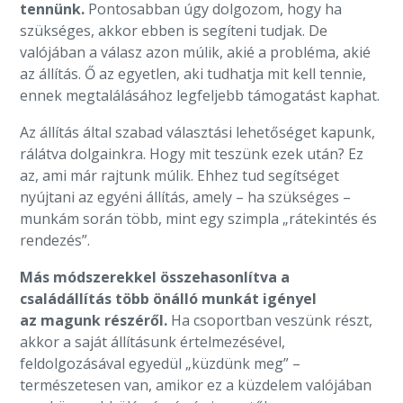
tennünk.
Pontosabban úgy dolgozom, hogy ha
szükséges, akkor ebben is segíteni tudjak. De
valójában a válasz azon múlik, akié a probléma, akié
az állítás. Ő az egyetlen, aki tudhatja mit kell tennie,
ennek megtalálásához legfeljebb támogatást kaphat.
Az állítás által szabad választási lehetőséget kapunk,
rálátva dolgainkra. Hogy mit teszünk ezek után? Ez
az, ami már rajtunk múlik. Ehhez tud segítséget
nyújtani az egyéni állítás, amely – ha szükséges –
munkám során több, mint egy szimpla „rátekintés és
rendezés”.
Más módszerekkel összehasonlítva a
családállítás több önálló munkát igényel
az magunk részéről.
Ha csoportban veszünk részt,
akkor a saját állításunk értelmezésével,
feldolgozásával egyedül „küzdünk meg” –
természetesen van, amikor ez a küzdelem valójában