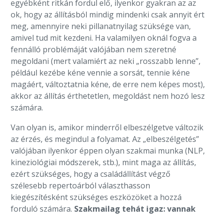
egyébként ritkán fordul elő, ilyenkor gyakran az az
ok, hogy az állításból mindig mindenki csak annyit ért
meg, amennyire neki pillanatnyilag szüksége van,
amivel tud mit kezdeni. Ha valamilyen oknál fogva a
fennálló problémáját valójában nem szeretné
megoldani (mert valamiért az neki „rosszabb lenne”,
például kezébe kéne vennie a sorsát, tennie kéne
magáért, változtatnia kéne, de erre nem képes most),
akkor az állítás érthetetlen, megoldást nem hozó lesz
számára.
Van olyan is, amikor minderről elbeszélgetve változik
az érzés, és megindul a folyamat. Az „elbeszélgetés”
valójában ilyenkor éppen olyan szakmai munka (NLP,
kineziológiai módszerek, stb.), mint maga az állítás,
ezért szükséges, hogy a családállítást végző
szélesebb repertoárból választhasson
kiegészítésként szükséges eszközöket a hozzá
forduló számára.
Szakmailag tehát igaz: vannak