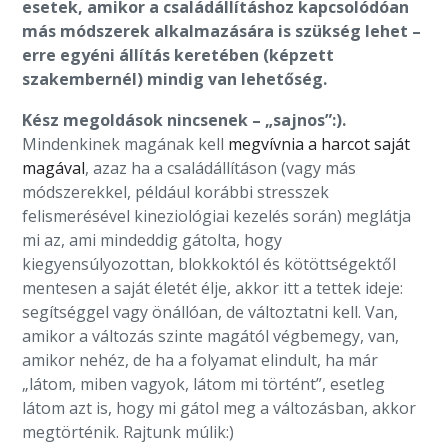
esetek, amikor a családállításhoz kapcsolódóan
más módszerek alkalmazására is szükség lehet –
erre egyéni állítás keretében (képzett
szakembernél) mindig van lehetőség.
Kész megoldások nincsenek – „sajnos”:).
Mindenkinek magának kell
megvívnia a harcot saját
magával
, azaz ha a családállításon (vagy más
módszerekkel, például korábbi stresszek
felismerésével kineziológiai kezelés során) meglátja
mi az, ami mindeddig gátolta, hogy
kiegyensúlyozottan, blokkoktól és kötöttségektől
mentesen a saját életét élje, akkor itt a tettek ideje:
segítséggel vagy önállóan, de változtatni kell. Van,
amikor a változás szinte magától végbemegy, van,
amikor nehéz, de ha a folyamat elindult, ha már
„látom, miben vagyok, látom mi történt”, esetleg
látom azt is, hogy mi gátol meg a változásban, akkor
megtörténik. Rajtunk múlik:)