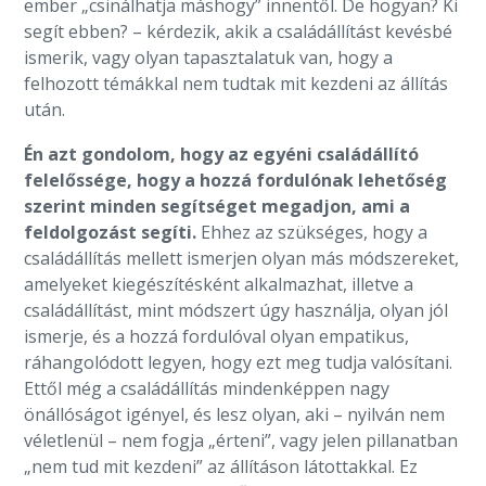
ember „csinálhatja máshogy” innentől. De hogyan? Ki
segít ebben? – kérdezik, akik a családállítást kevésbé
ismerik, vagy olyan tapasztalatuk van, hogy a
felhozott témákkal nem tudtak mit kezdeni az állítás
után.
Én azt gondolom, hogy az egyéni családállító
felelőssége, hogy a hozzá fordulónak lehetőség
szerint minden segítséget megadjon, ami a
feldolgozást segíti.
Ehhez az szükséges, hogy a
családállítás mellett ismerjen olyan más módszereket,
amelyeket kiegészítésként alkalmazhat, illetve a
családállítást, mint módszert úgy használja, olyan jól
ismerje, és a hozzá fordulóval olyan empatikus,
ráhangolódott legyen, hogy ezt meg tudja valósítani.
Ettől még a családállítás mindenképpen nagy
önállóságot igényel, és lesz olyan, aki – nyilván nem
véletlenül – nem fogja „érteni”, vagy jelen pillanatban
„nem tud mit kezdeni” az állításon látottakkal. Ez