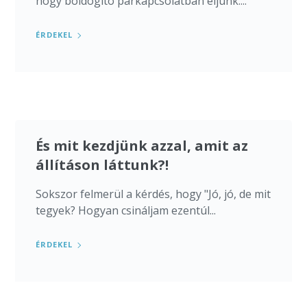
hogy boldogító párkapcsolatban éljünk....
ÉRDEKEL
És mit kezdjünk azzal, amit az
állításon láttunk?!
Sokszor felmerül a kérdés, hogy "Jó, jó, de mit
tegyek? Hogyan csináljam ezentúl...
ÉRDEKEL