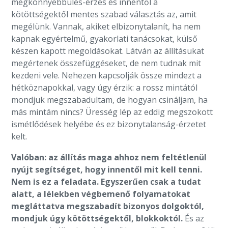
megkönnyebbülés-érzés és innentől a
kötöttségektől mentes szabad választás az, amit
megélünk. Vannak, akiket elbizonytalanít, ha nem
kapnak egyértelmű, gyakorlati tanácsokat, külső
készen kapott megoldásokat. Látván az állításukat
megértenek összefüggéseket, de nem tudnak mit
kezdeni vele. Nehezen kapcsolják össze mindezt a
hétköznapokkal, vagy úgy érzik: a rossz mintától
mondjuk megszabadultam, de hogyan csináljam, ha
más mintám nincs? Üresség lép az eddig megszokott
ismétlődések helyébe és ez bizonytalanság-érzetet
kelt.
Valóban: az állítás maga ahhoz nem feltétlenül
nyújt segítséget, hogy innentől mit kell tenni.
Nem is ez a feladata. Egyszerűen csak a tudat
alatt, a lélekben végbemenő folyamatokat
megláttatva megszabadít bizonyos dolgoktól,
mondjuk úgy kötöttségektől, blokkoktól.
És az